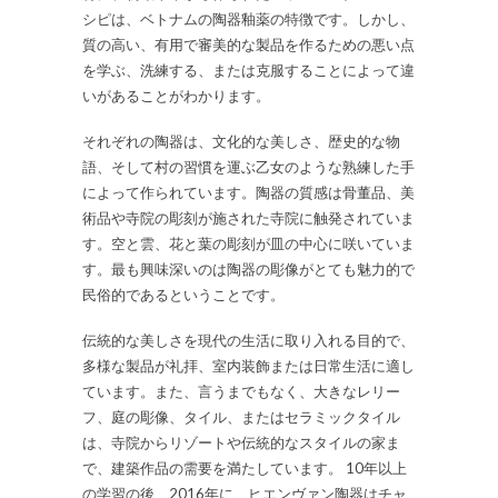
シピは、ベトナムの陶器釉薬の特徴です。しかし、
質の高い、有用で審美的な製品を作るための悪い点
を学ぶ、洗練する、または克服することによって違
いがあることがわかります。
それぞれの陶器は、文化的な美しさ、歴史的な物
語、そして村の習慣を運ぶ乙女のような熟練した手
によって作られています。陶器の質感は骨董品、美
術品や寺院の彫刻が施された寺院に触発されていま
す。空と雲、花と葉の彫刻が皿の中心に咲いていま
す。最も興味深いのは陶器の彫像がとても魅力的で
民俗的であるということです。
伝統的な美しさを現代の生活に取り入れる目的で、
多様な製品が礼拝、室内装飾または日常生活に適し
ています。また、言うまでもなく、大きなレリー
フ、庭の彫像、タイル、またはセラミックタイル
は、寺院からリゾートや伝統的なスタイルの家ま
で、建築作品の需要を満たしています。 10年以上
の学習の後、2016年に、ヒエンヴァン陶器はチャ