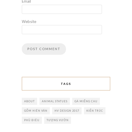
Email
Website
TAGS
ABOUT
ANIMAL STATUES
GÀ MIẾNG CAU
GỐM HIÊN VÂN
HV DESIGN 2017
KIẾN TRÚC
PHÙ ĐIÊU
TƯỢNG VƯỜN