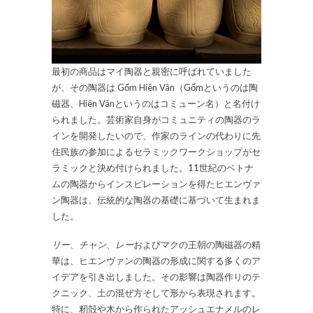
最初の商品はマイ陶器と親密に呼ばれていました
が、その陶器は Gốm Hiên Vân（Gốmというのは陶
磁器、Hiên Vânというのはコミューン名）と名付け
られました。芸術家自身がコミュニティの陶器のラ
インを開発したいので、作家のラインの代わりに先
住民族の参加によるセラミックワークショップがセ
ラミックと決め付けられました。11世紀のベトナ
ムの陶器からインスピレーションを得たヒエンヴァ
ン陶器は、伝統的な陶器の基礎に基づいて生まれま
した。
リー
、
チャン
、
レー
およびマクの王朝の陶磁器の精
華は、ヒエンヴァンの陶器の形成に関する多くのア
イデアを引き出しました。その影響は陶器作りのテ
クニック、土の混ぜ方そして形から表現されます。
特に、籾殻や木から作られたアッシュエナメルのレ