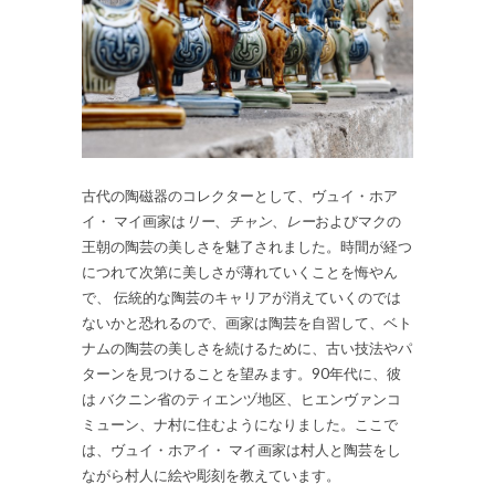
古代の陶磁器のコレクターとして、ヴュイ・ホア
イ・ マイ画家は
リー
、
チャン
、
レー
およびマクの
王朝の陶芸の美しさを魅了されました。時間が経つ
につれて次第に美しさが薄れていくことを悔やん
で、 伝統的な陶芸のキャリアが消えていくのでは
ないかと恐れるので、画家は陶芸を自習して、ベト
ナムの陶芸の美しさを続けるために、古い技法やパ
ターンを見つけることを望みます。90年代に、彼
は バクニン省のティエンヅ地区、ヒエンヴァンコ
ミューン、ナ村に住むようになりました。ここで
は、ヴュイ・ホアイ・ マイ画家は村人と陶芸をし
ながら村人に絵や彫刻を教えています。