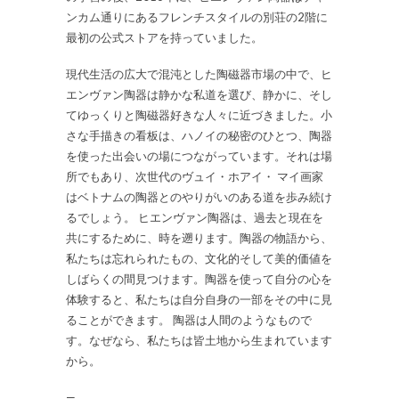
ンカム通りにあるフレンチスタイルの別荘の2階に
最初の公式ストアを持っていました。
現代生活の広大で混沌とした陶磁器市場の中で、ヒ
エンヴァン陶器は静かな私道を選び、静かに、そし
てゆっくりと陶磁器好きな人々に近づきました。小
さな手描きの看板は、ハノイの秘密のひとつ、陶器
を使った出会いの場につながっています。それは場
所でもあり、次世代のヴュイ・ホアイ・ マイ画家
はベトナムの陶器とのやりがいのある道を歩み続け
るでしょう。 ヒエンヴァン陶器は、過去と現在を
共にするために、時を遡ります。陶器の物語から、
私たちは忘れられたもの、文化的そして美的価値を
しばらくの間見つけます。陶器を使って自分の心を
体験すると、私たちは自分自身の一部をその中に見
ることができます。 陶器は人間のようなもので
す。なぜなら、私たちは皆土地から生まれています
から。
—